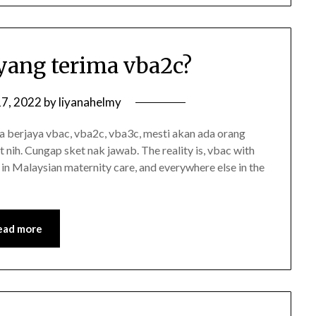
yang terima vba2c?
17, 2022
by
liyanahelmy
ita berjaya vbac, vba2c, vba3c, mesti akan ada orang
 nih. Cungap sket nak jawab. The reality is, vbac with
in Malaysian maternity care, and everywhere else in the
ead more