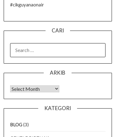
#cikguyanaonair
CARI
SEARCH
FOR:
ARKIB
Arkib
KATEGORI
BLOG
(3)