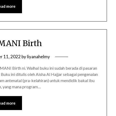
ead more
MANI Birth
r 11, 2022
by
liyanahelmy
ANI Birth ni. Walhal buku ini sudah berada di pasaran
ku ini ditulis oleh Aisha Al Hajjar sebagai pengenalan
m antenatal (pra-kelahiran) untuk mendidik bakal ibu
n, yang mana program…
ead more