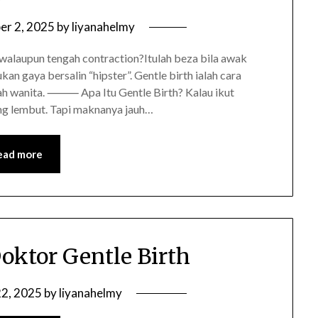
r 2, 2025
by
liyanahelmy
 walaupun tengah contraction?Itulah beza bila awak
kan gaya bersalin “hipster”. Gentle birth ialah cara
rah wanita. ⸻ Apa Itu Gentle Birth? Kalau ikut
ang lembut. Tapi maknanya jauh…
ead more
oktor Gentle Birth
22, 2025
by
liyanahelmy