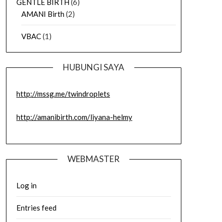
GENTLE BIRTH
(6)
AMANI Birth
(2)
VBAC
(1)
HUBUNGI SAYA
http://mssg.me/twindroplets
http://amanibirth.com/liyana-helmy
WEBMASTER
Log in
Entries feed