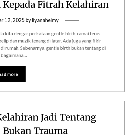
i Kepada Fitrah Kelahiran
r 12, 2025
by
liyanahelmy
a kita dengar perkataan gentle birth, ramai terus
kelip dan muzik tenang di latar. Ada juga yang fikir
n di rumah. Sebenarnya, gentle birth bukan tentang di
ng bagaimana…
ead more
 Kelahiran Jadi Tentang
, Bukan Trauma