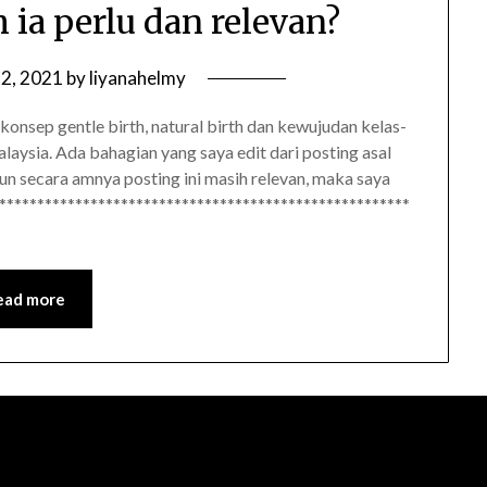
 ia perlu dan relevan?
2, 2021
by
liyanahelmy
 konsep gentle birth, natural birth dan kewujudan kelas-
alaysia. Ada bahagian yang saya edit dari posting asal
n secara amnya posting ini masih relevan, maka saya
*****************************************************
ead more