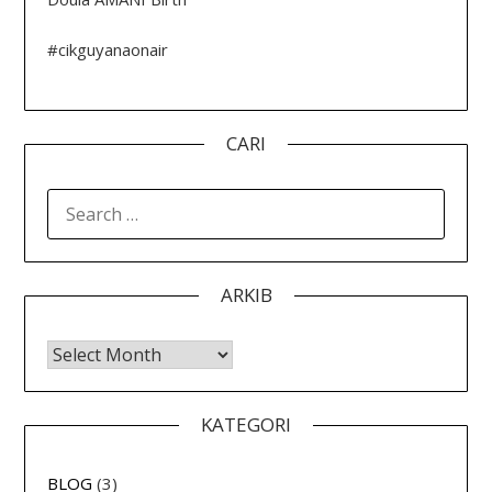
#cikguyanaonair
CARI
SEARCH
FOR:
ARKIB
Arkib
KATEGORI
BLOG
(3)