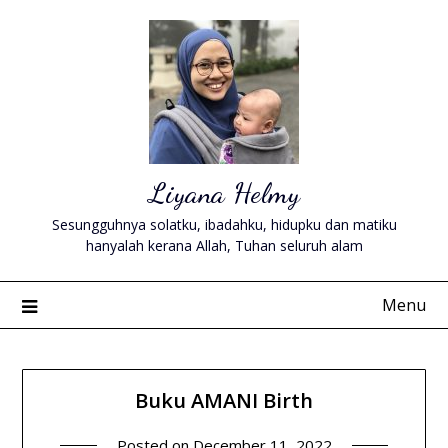
Skip
to
content
Liyana Helmy
Sesungguhnya solatku, ibadahku, hidupku dan matiku
hanyalah kerana Allah, Tuhan seluruh alam
Menu
Buku AMANI Birth
Posted on
December 11, 2022