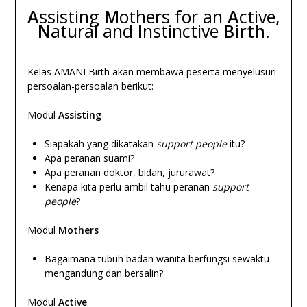
A
ssisting
M
others for an
A
ctive,
N
atural and
I
nstinctive
Birth
.
Kelas AMANI Birth akan membawa peserta menyelusuri
persoalan-persoalan berikut:
Modul
Assisting
Siapakah yang dikatakan
support people
itu?
Apa peranan suami?
Apa peranan doktor, bidan, jururawat?
Kenapa kita perlu ambil tahu peranan
support
people
?
Modul
Mothers
Bagaimana tubuh badan wanita berfungsi sewaktu
mengandung dan bersalin?
Modul
Active