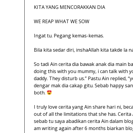
KITA YANG MENCORAKKAN DIA
WE REAP WHAT WE SOW
Ingat tu. Pegang kemas-kemas.
Bila kita sedar diri, inshaAllah kita takde la
So tadi Ain cerita dia bawak anak dia main ba
doing this with you mummy, i can talk with yo
daddy. They disturb us.” Pastu Ain replied, 
dengar mak dia cakap gitu. Sebab happy sang
both.
I truly love cerita yang Ain share hari ni, b
out of all the limitations that she has. Ceri
sebab tu saya abadikan cerita Ain dalam blo
am writing again after 6 months biarkan bl