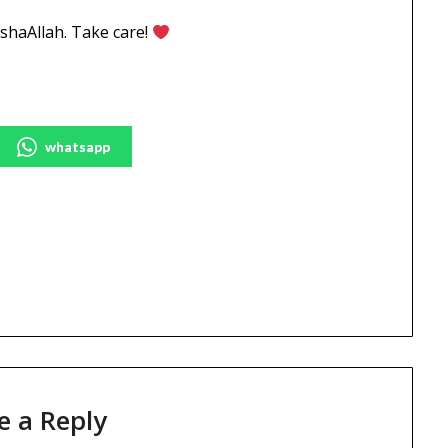
nshaAllah. Take care!
whatsapp
e a Reply