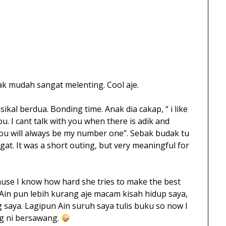
 nak mudah sangat melenting. Cool aje.
sikal berdua. Bonding time. Anak dia cakap, “ i like
u. I cant talk with you when there is adik and
“you will always be my number one”. Sebak budak tu
at. It was a short outing, but very meaningful for
ecause I know how hard she tries to make the best
ta Ain pun lebih kurang aje macam kisah hidup saya,
g saya. Lagipun Ain suruh saya tulis buku so now I
og ni bersawang.