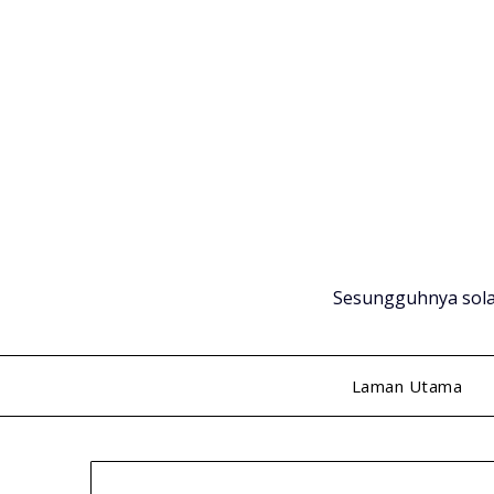
Skip
to
content
Sesungguhnya solat
Laman Utama