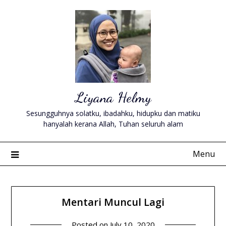
Skip
to
content
Liyana Helmy
Sesungguhnya solatku, ibadahku, hidupku dan matiku
hanyalah kerana Allah, Tuhan seluruh alam
Menu
Mentari Muncul Lagi
Posted on
July 10, 2020